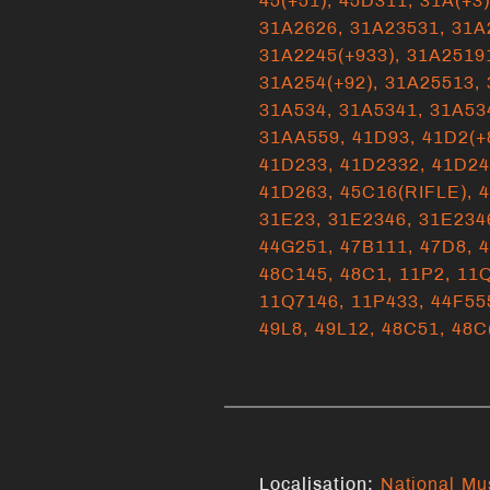
45(+51),
45D311,
31A(+3
31A2626,
31A23531,
31A
31A2245(+933),
31A2519
31A254(+92),
31A25513,
31A534,
31A5341,
31A53
31AA559,
41D93,
41D2(+
41D233,
41D2332,
41D2
41D263,
45C16(RIFLE),
4
31E23,
31E2346,
31E234
44G251,
47B111,
47D8,
4
48C145,
48C1,
11P2,
11
11Q7146,
11P433,
44F55
49L8,
49L12,
48C51,
48C
Localisation:
National Mu