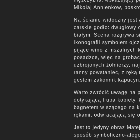
Mikołaj Annienkow, poskr
Na ścianie widoczny jest
carskie godło: dwugłowy 
białym. Scena rozgrywa s
ikonografii symbolem ojcz
pijące wino z mszalnych 
posadzce, więc na grobac
uzbrojonych żołnierzy, na
ranny powstaniec, z ręką
gestem zakonnik kapucyn
Warto zwrócić uwagę na 
dotykającą trupa kobiety,
bagnetem wiszącego na k
rękami, odwracającą się o
Jest to jedyny obraz Mate
sposób symboliczno-alego