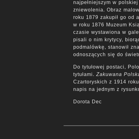
najpełniejszym w polskie
zniewolenia. Obraz malow
roku 1879 zakupił go od a
w roku 1876 Muzeum Ksią
czasie wystawiona w galer
pisali o nim krytycy, bi
podmalówkę, stanowił zna
odnoszących się do świetn
Do tytułowej postaci, Pol
tytułami.
Zakuwana Polsk
Czartoryskich z 1914 rok
napis na jednym z rysun
Dorota Dec