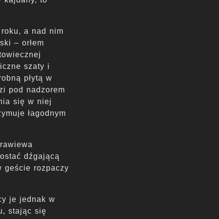
 roku, a nad nim
ski – orłem
towiecznej
iczne szaty i
robną płytą w
dzi pod nadzorem
ia się w niej
rzymuje łagodnym
urawiewa
postać dźgającą
 geście rozpaczy
cy je jednak w
, stając się