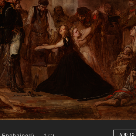
1
ADD TO
d Enchained)