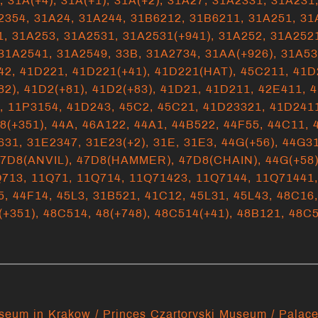
),
31A(+4),
31A(+1),
31A(+2),
31A27,
31A2331,
31A231
2354,
31A24,
31A244,
31B6212,
31B6211,
31A251,
31
1,
31A253,
31A2531,
31A2531(+941),
31A252,
31A252
31A2541,
31A2549,
33B,
31A2734,
31AA(+926),
31A5
42,
41D221,
41D221(+41),
41D221(HAT),
45C211,
41D
82),
41D2(+81),
41D2(+83),
41D21,
41D211,
42E411,
4
4,
11P3154,
41D243,
45C2,
45C21,
41D23321,
41D241
8(+351),
44A,
46A122,
44A1,
44B522,
44F55,
44C11,
631,
31E2347,
31E23(+2),
31E,
31E3,
44G(+56),
44G3
7D8(ANVIL),
47D8(HAMMER),
47D8(CHAIN),
44G(+58
Q713,
11Q71,
11Q714,
11Q71423,
11Q7144,
11Q71441
5,
44F14,
45L3,
31B521,
41C12,
45L31,
45L43,
48C16
(+351),
48C514,
48(+748),
48C514(+41),
48B121,
48C
seum in Krakow / Princes Czartoryski Museum / Palace 