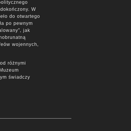
politycznego
y dokończony. W
ieło do otwartego
ła po pewnym
alowany”, jak
mnobrunatną
ofeów wojennych,
pod różnymi
u Muzeum
zym świadczy