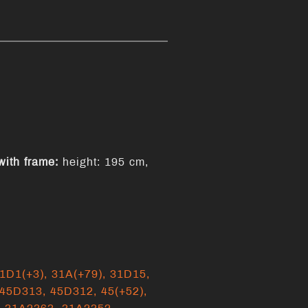
with frame:
height: 195 cm,
1D1(+3),
31A(+79),
31D15,
45D313,
45D312,
45(+52),