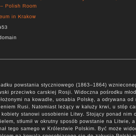
 – Polish Room
seum in Krakow
453
 domain
padku powstania styczniowego (1863–1864) wznieconeg
itewski przeciwko carskiej Rosji. Widoczna pośrodku mło
 ułożonymi na kowadle, uosabia Polskę, a odrywana od
bieniem Rusi. Natomiast leżący w kałuży krwi, u stóp ca
kobiety stanowi uosobienie Litwy. Stojący ponad nim o
elem, stłumił w okrutny sposób powstanie na Litwie, 
nał tego samego w Królestwie Polskim. Być może wido
lcem na kowala sposobiącego się do zakucia Polski w