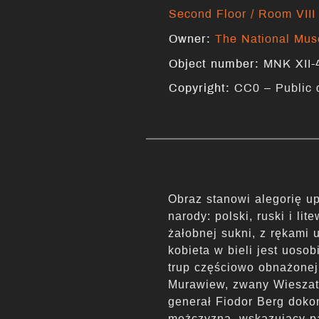
Second Floor / Room VIII
Owner:
The National Mu
Object number:
MNK XII-
Copyright:
CC0 – Public
Obraz stanowi alegorię u
narody: polski, ruski i l
żałobnej sukni, z rękami
kobieta w bieli jest uoso
trup częściowo obnażonej 
Murawiew, zwany Wieszati
generał Fiodor Berg doko
mężczyzna, wskazujący pa