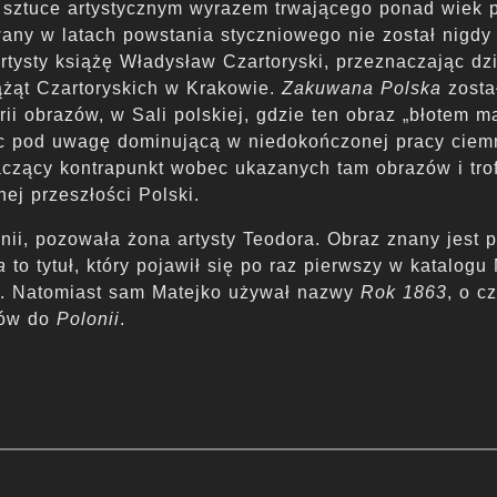
j sztuce artystycznym wyrazem trwającego ponad wiek 
any w latach powstania styczniowego nie został nigd
rtysty książę Władysław Czartoryski, przeznaczając dz
żąt Czartoryskich w Krakowie.
Zakuwana Polska
zosta
ii obrazów, w Sali polskiej, gdzie ten obraz „błotem m
orąc pod uwagę dominującą w niedokończonej pracy cie
czący kontrapunkt wobec ukazanych tam obrazów i tr
ej przeszłości Polski.
onii, pozowała żona artysty Teodora. Obraz znany jest 
a
to tytuł, który pojawił się po raz pierwszy w katalog
u. Natomiast sam Matejko używał nazwy
Rok 1863
, o c
ków do
Polonii
.