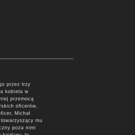
o przez trzy
da kobieta w
 niej przemocą
rskich oficerów,
ficer, Michał
a towarzyszący mu
czny poza nimi
 kajdany, to