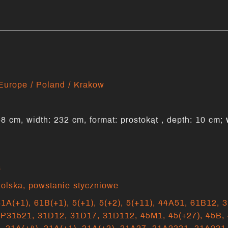
Europe / Poland / Krakow
height: 158 cm, width: 232 cm, format: prostokąt ‏‏‎, depth: 10 cm;
s
olska
,
powstanie styczniowe
61A(+1),
61B(+1),
5(+1),
5(+2),
5(+11),
44A51,
61B12,
3
1P31521,
31D12,
31D17,
31D112,
45M1,
45(+27),
45B,