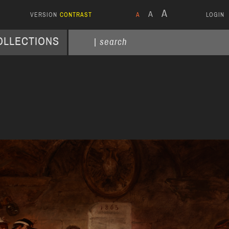
A
A
VERSION
CONTRAST
A
LOGIN
COLLECTIONS
Media
Gallery