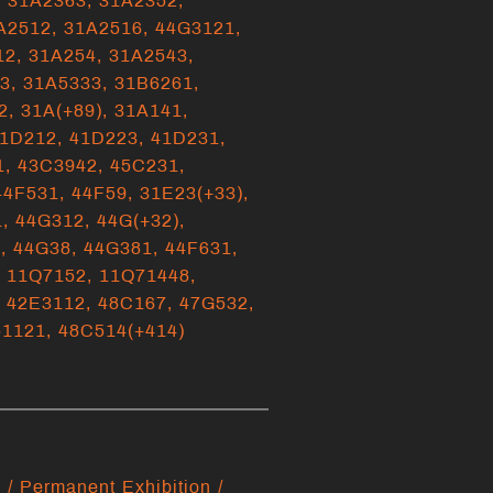
,
31A2363,
31A2352,
A2512,
31A2516,
44G3121,
12,
31A254,
31A2543,
33,
31A5333,
31B6261,
2,
31A(+89),
31A141,
1D212,
41D223,
41D231,
1,
43C3942,
45C231,
44F531,
44F59,
31E23(+33),
1,
44G312,
44G(+32),
),
44G38,
44G381,
44F631,
,
11Q7152,
11Q71448,
,
42E3112,
48C167,
47G532,
51121,
48C514(+414)
/ Permanent Exhibition /