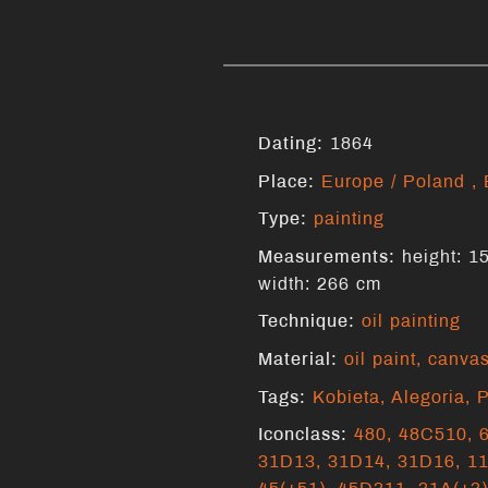
Dating:
1864
Place:
Europe / Poland
,
Type:
painting
Measurements:
width: 266 cm
Technique:
oil painting
Material:
oil paint
,
canva
Tags:
Kobieta
,
Alegoria
,
P
Iconclass:
480,
48C510,
31D13,
31D14,
31D16,
1