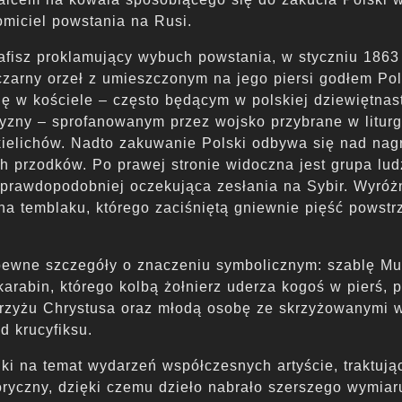
omiciel powstania na Rusi.
 afisz proklamujący wybuch powstania, w styczniu 1863
czarny orzeł z umieszczonym na jego piersi godłem Pol
ię w kościele – często będącym w polskiej dziewiętnas
yzny – sprofanowanym przez wojsko przybrane w liturg
kielichów. Nadto zakuwanie Polski odbywa się nad nag
h przodków. Po prawej stronie widoczna jest grupa lu
jprawdopodobniej oczekująca zesłania na Sybir. Wyróżn
 na temblaku, którego zaciśniętą gniewnie pięść powst
.
pewne szczegóły o znaczeniu symbolicznym: szablę M
 karabin, którego kolbą żołnierz uderza kogoś w pierś, 
rzyżu Chrystusa oraz młodą osobę ze skrzyżowanymi w
d krucyfiksu.
jki na temat wydarzeń współczesnych artyście, traktują
ryczny, dzięki czemu dzieło nabrało szerszego wymiaru